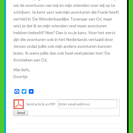
om de avonturen van mij en mijn vrienden voor mij op te
schrijven. Je kent vast wel mijn avonturen die Frank heeft
verteld in ‘De Wonderbaarlijke Tovenaar van Oz’, maar
wist je dat ik en mijn vrienden veel meer avonturen
hebben beleefd? Nee? Dan is nu je kans. Voor het eerst
zijn die avonturen ook in het Nederlands vertaald door
Jeroen zodat jullie ook mijn andere avonturen kunnen
lezen. Ik wens jullie dan ook heel veel plezier met ‘De
Kronieken van Oz’.
Alle liefs,
Doortje
F
T
a
w
c
i
Send article as PDF
e
t
b
t
o
e
o
r
k