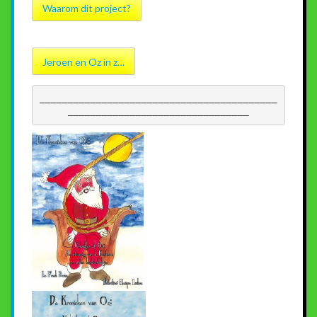
Waarom dit project?
Jeroen en Oz in z…
__________________________________________
________________________________