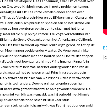
. Hoe zal dat aflopen?
Het Lappenmeisje van Oz
Verhaalt over
 en Ojo, twee Knibbelingen, die in grote problemen komen.
erhaaltjes uit Oz
Zes korte verhalen onder andere over
 Tijger, de Vogelverschrikker en de Blikkenman en Ozma en de
ezel Henk leiden schipbreuk en spoelen aan op het strand van
men op hun avonturen oog in oog te staan met het leger
, maar zal die hulp op tijd komen?
De Vogelverschrikker van
Bil langs de Grote Oceaankust van het Amerikaanse California
omen. Het tweetal wordt op miraculeuze wijze gered, en tot op de
B
van Meerminnen voelde onder // water. De Vogelverschrikker
 een kleine sprinkhaan met een houten poot. Hoe zal dat aflopen?
ng die zich moet bewijzen als hij met Prins Inga van Pingarie in
 komen ze zelfs helemaal naar het ondergrondse land van de
els, maar zal het ze helpen en zal Prins Inga stoutmoedig
De Verdwenen Prinses van Oz
Prinses Ozma is verdwenen!
ar dit is toch anders. Doortje en haar vrienden doen hun
rdt naar Ozma gezocht maar zal ze ooit gevonden worden?
De
 nog niet van blik was gemaakt, was hij verloofd met Nimmie
jl en al houthakkende hakte hij stuk voor stuk
er een stuk van zijn lichaam kwijt was liet hij het door een smid