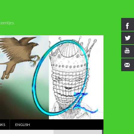
eentjes.
NKS
ENGLISH