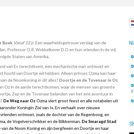
N
r Boek
Vanaf 13 jr.
Een waarheidsgetrouw verslag van de
an, Professor O.R. Wokkelkever D.O en hun vrienden in de vrij
nigde Staten van Amerika.
Land van Ev terechtkomt, een mechanische man ontmoet en
 hoofd van Doortje wil hebben. Alleen prinses Ozma kan haar
l van de Noomkoning in dit alles?
Doortje en de Tovenaar in Oz
van Oz in de aarde terechtkomen, waar de mensen van groente
B
Doortje, Zep en de Tovenaar belanden van het ene avontuur in
n?
De Weg naar Oz
Ozma viert groot feest en alle notabelen uit
aaronder Koningin Zixi van Ix. En verhaalt over nieuwe
e vrienden ontmoet, zoals de dochter van de Regenboog, en
a, de Vogelverschrikker en de Blikkenman.
De Smaragd Stad
S
sie van de Noom Koning en zijn bergfeeën en Doortje en haar