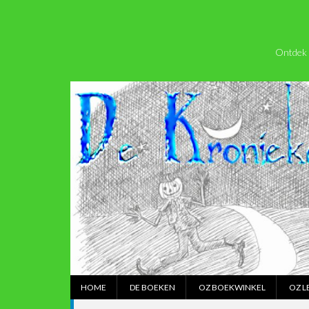
Ontdek 
HOME
DE BOEKEN
OZ BOEKWINKEL
OZ L