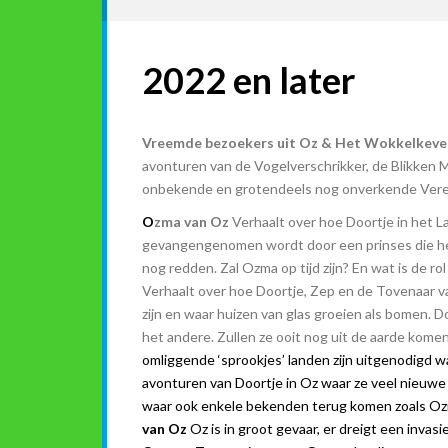
2022 en later
Vreemde bezoekers uit Oz & Het Wokkelkeve
avonturen van de Vogelverschrikker, de Blikken M
onbekende en grotendeels nog onverkende Vere
O
zma van Oz
Verhaalt over hoe Doortje in het 
gevangengenomen wordt door een prinses die het
nog redden. Zal Ozma op tijd zijn? En wat is de ro
Verhaalt over hoe Doortje, Zep en de Tovenaar 
zijn en waar huizen van glas groeien als bomen. 
het andere. Zullen ze ooit nog uit de aarde kome
omliggende ‘sprookjes’ landen zijn uitgenodigd w
avonturen van Doortje in Oz waar ze veel nieuw
waar ook enkele bekenden terug komen zoals Ozm
van Oz
Oz is in groot gevaar, er dreigt een inva