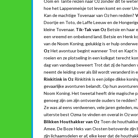
Oom en Tante reizen naar Oz zonder dit te weten
hoe het Lappenmeisje tot leven komt en over Une
Kan de machtige Tovenaar van Oz hen redden?
V
Doortje en Toto, de Laffe Leeuw en de Hongerige
kleine Tovenaar.
Tik-Tak van Oz
Betsie en haar 
een vreemd en onbekend land. Betsie en Henk ko
van de Noom Koning, gelukkig is er hulp onderweg
Oz
Het avontuur begint wanneer Trot en Kapt’n 
roeien en ze plotseling in een kolkgat terecht k
dag van vandaag beweert Trot dat zij de handen 
neemt de leiding over als Bil wordt veranderd in
Rinkitink in Oz
Rinkitink is een jolige dikke koni
gevaarlijke avonturen belandt. Op hun avonturen
Noom Koning. Het tweetal heeft drie magische par
genoeg zijn om zijn ontvoerde ouders te redden?
Ze was al eens verdwenen, vele jaren geleden, ma
uiterste best Ozma te vinden en overal in Oz wo
Blikken Houthakker van Oz
Toen de houthakker
Amee. De Boze Heks van Oosten betoverde zijn bi
zijn lichaamsdelen er af, elke keer dat de houthakk