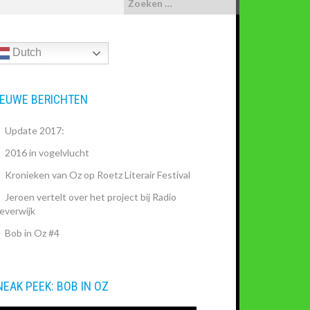
Dutch
IEUWE BERICHTEN
Update 2017:
2016 in vogelvlucht
Kronieken van Oz op Roetz Literair Festival
Jeroen vertelt over het project bij Radio
everwijk
Bob in Oz #4
NEAK PEEK: BOB IN OZ