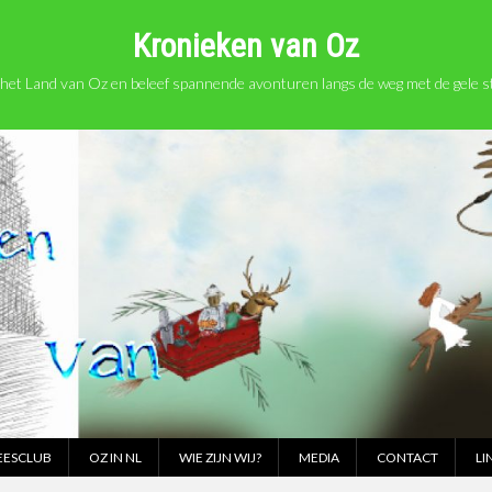
Kronieken van Oz
het Land van Oz en beleef spannende avonturen langs de weg met de gele st
EESCLUB
OZ IN NL
WIE ZIJN WIJ?
MEDIA
CONTACT
LI