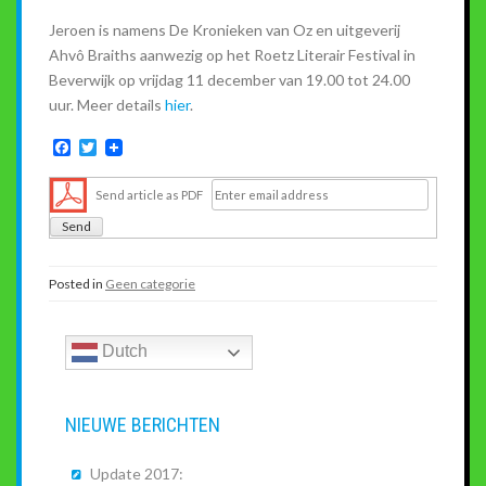
Jeroen is namens De Kronieken van Oz en uitgeverij
Ahvô Braiths aanwezig op het Roetz Literair Festival in
Beverwijk op vrijdag 11 december van 19.00 tot 24.00
uur. Meer details
hier
.
F
T
a
w
c
i
Send article as PDF
e
t
b
t
o
e
o
r
k
Posted in
Geen categorie
Dutch
NIEUWE BERICHTEN
Update 2017: