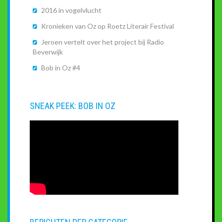
2016 in vogelvlucht
Kronieken van Oz op Roetz Literair Festival
Jeroen vertelt over het project bij Radio
Beverwijk
Bob in Oz #4
SNEAK PEEK: BOB IN OZ