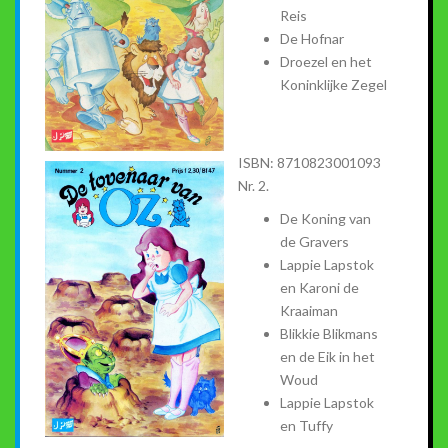
Reis
De Hofnar
Droezel en het
Koninklijke Zegel
ISBN: 8710823001093
Nr. 2.
De Koning van
de Gravers
Lappie Lapstok
en Karoni de
Kraaiman
Blikkie Blikmans
en de Eik in het
Woud
Lappie Lapstok
en Tuffy