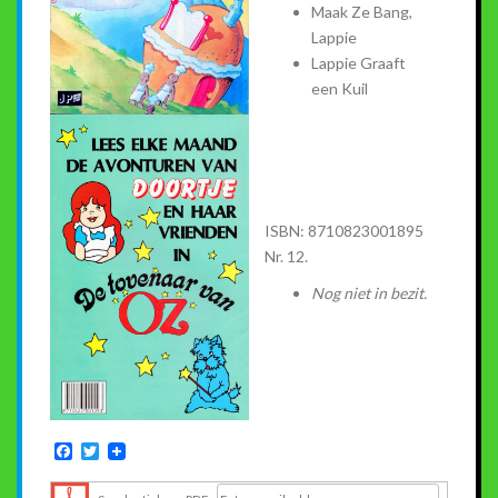
Maak Ze Bang,
Lappie
Lappie Graaft
een Kuil
ISBN: 8710823001895
Nr. 12.
Nog niet in bezit.
F
T
a
w
c
i