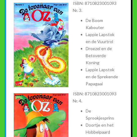
ISBN: 8710823001093
Nr. 3.
De Boom
Kabouter
Lappie Lapstok
en de Vuurtrol
Droezel en de
Betoverde
Koning
Lappie Lapstok
en de Sprekende
Papagaai
ISBN: 8710823001093
Nr. 4.
De
Sprookjesprins
Doortje en het
Hobbelpaard