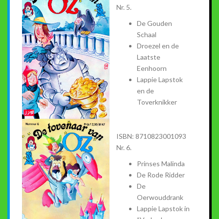
Nr. 5.
De Gouden
Schaal
Droezel en de
Laatste
Eenhoorn
Lappie Lapstok
en de
Toverknikker
ISBN: 8710823001093
Nr. 6.
Prinses Malinda
De Rode Ridder
De
Oerwouddrank
Lappie Lapstok in