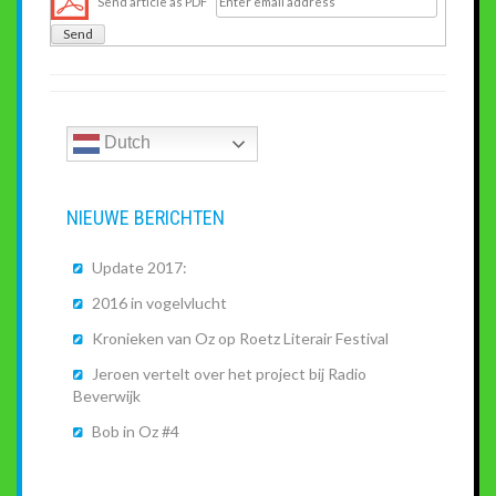
Send article as PDF
e
t
b
t
o
e
o
r
k
Dutch
NIEUWE BERICHTEN
Update 2017:
2016 in vogelvlucht
Kronieken van Oz op Roetz Literair Festival
Jeroen vertelt over het project bij Radio
Beverwijk
Bob in Oz #4