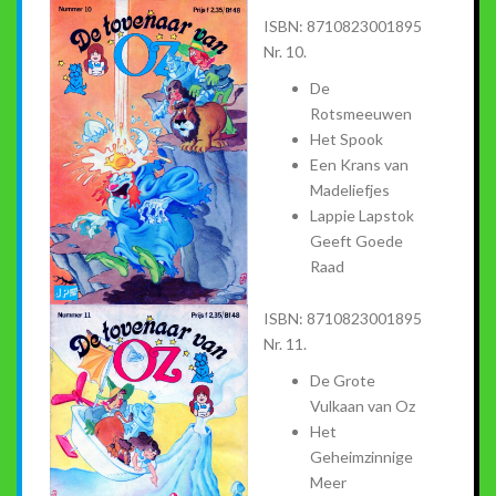
ISBN: 8710823001895
Nr. 10.
De
Rotsmeeuwen
Het Spook
Een Krans van
Madeliefjes
Lappie Lapstok
Geeft Goede
Raad
ISBN: 8710823001895
Nr. 11.
De Grote
Vulkaan van Oz
Het
Geheimzinnige
Meer