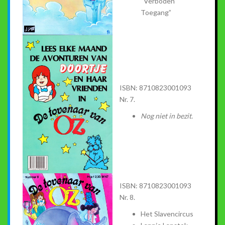
“Verboden
Toegang”
ISBN: 8710823001093
Nr. 7.
Nog niet in bezit.
ISBN: 8710823001093
Nr. 8.
Het Slavencircus