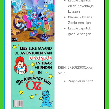
Lappie Lapstok
en de Zevenmijls
Laarzen
Blikkie Blikmans
Zoekt een Hart
Lappie Lapstok
gaat Behangen
ISBN: 8710823001xxx
Nr. 9.
Nog niet in bezit.