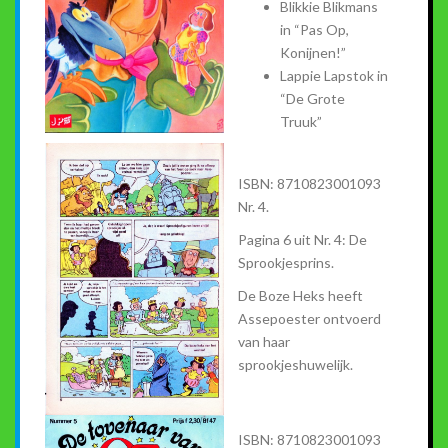
Blikkie Blikmans
in “Pas Op,
Konijnen!”
Lappie Lapstok in
“De Grote
Truuk”
ISBN: 8710823001093
Nr. 4.
Pagina 6 uit Nr. 4: De
Sprookjesprins.
De Boze Heks heeft
Assepoester ontvoerd
van haar
sprookjeshuwelijk.
ISBN: 8710823001093