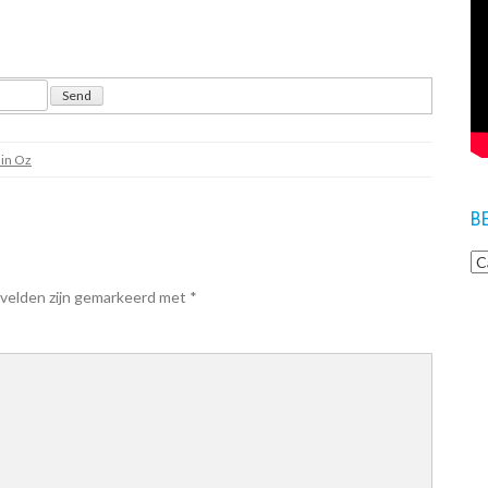
in Oz
B
 velden zijn gemarkeerd met
*