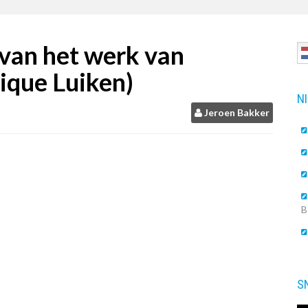
 van het werk van
ique Luiken)
N
Jeroen Bakker
B
S