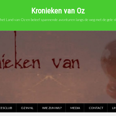
Kronieken van Oz
het Land van Oz en beleef spannende avonturen langs de weg met de gele st
EESCLUB
OZ IN NL
WIE ZIJN WIJ?
MEDIA
CONTACT
LI