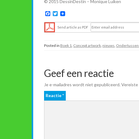
© 2015 DessinDestin – Monique Luiken
F
T
a
w
c
i
Send article as PDF
e
t
b
t
o
e
o
r
Posted in
Boek 1
,
Concept artwork
,
nieuws
,
Ondertussen 
k
Geef een reactie
Je e-mailadres wordt niet gepubliceerd.
Vereiste
Reactie
*