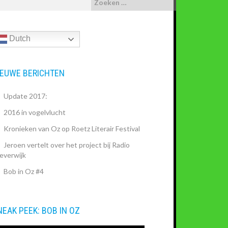
Dutch
IEUWE BERICHTEN
Update 2017:
2016 in vogelvlucht
Kronieken van Oz op Roetz Literair Festival
Jeroen vertelt over het project bij Radio
everwijk
Bob in Oz #4
NEAK PEEK: BOB IN OZ