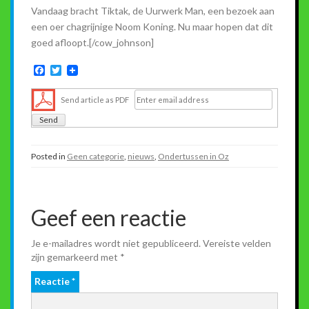
Vandaag bracht Tiktak, de Uurwerk Man, een bezoek aan
een oer chagrijnige Noom Koning. Nu maar hopen dat dit
goed afloopt.[/cow_johnson]
F
T
a
w
c
i
Send article as PDF
e
t
b
t
o
e
o
r
k
Posted in
Geen categorie
,
nieuws
,
Ondertussen in Oz
Geef een reactie
Je e-mailadres wordt niet gepubliceerd.
Vereiste velden
zijn gemarkeerd met
*
Reactie
*