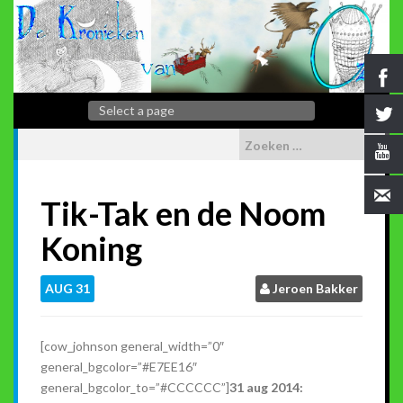
Tik-Tak en de Noom
Koning
AUG
31
Jeroen Bakker
[cow_johnson general_width=”0″
general_bgcolor=”#E7EE16″
general_bgcolor_to=”#CCCCCC”]
31 aug 2014: