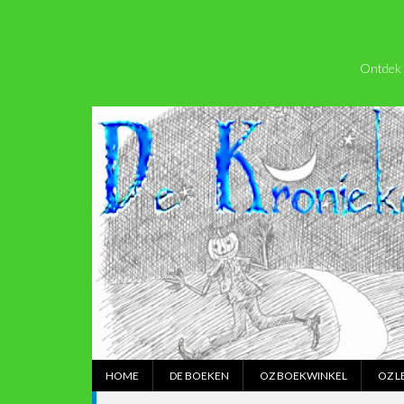
Ontdek 
HOME
DE BOEKEN
OZ BOEKWINKEL
OZ L