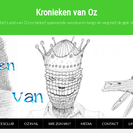
Kronieken van Oz
het Land van Oz en beleef spannende avonturen langs de weg met de gele st
EESCLUB
OZ IN NL
WIE ZIJN WIJ?
MEDIA
CONTACT
LI