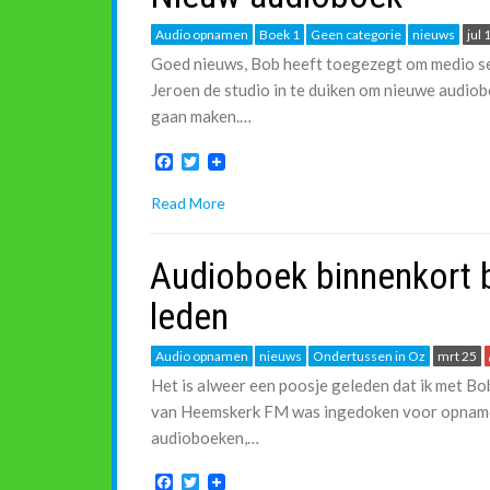
k
Audio opnamen
Boek 1
Geen categorie
nieuws
jul 
Goed nieuws, Bob heeft toegezegt om medio 
Jeroen de studio in te duiken om nieuwe audio
gaan maken.…
F
T
a
w
c
i
Read More
e
t
b
t
o
e
Audioboek binnenkort 
o
r
k
leden
Audio opnamen
nieuws
Ondertussen in Oz
mrt 25
Het is alweer een poosje geleden dat ik met Bo
van Heemskerk FM was ingedoken voor opnam
audioboeken,…
F
T