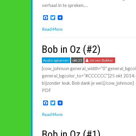
verhaal in te spreken.…
F
T
a
w
c
i
Read More
e
t
b
t
o
e
Bob in Oz (#2)
o
r
k
Audio opnamen
okt 25
Jeroen Bakker
[cow_johnson general_width=”0″ general_bgc
general_bgcolor_to=”#CCCCCC”]25 okt 2014:
bijzonder leuk. Bob dank je wel.[/cow_johnson]
PDF
F
T
a
w
c
i
Read More
e
t
b
t
o
e
Bob in Oz (#1)
o
r