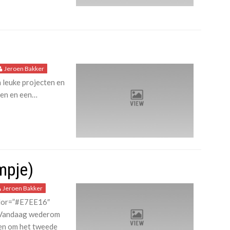
Jeroen Bakker
 leuke projecten en
ken en een…
lmpje)
Jeroen Bakker
olor=”#E7EE16″
 Vandaag wederom
en om het tweede