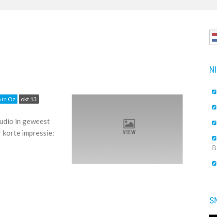
N
 in Oz
okt 13
tudio in geweest
r korte impressie:
B
S