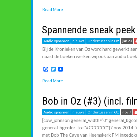
a
w
c
i
Read More
e
t
b
t
o
e
Spannende sneak peek
o
r
k
Audio opnamen
nieuws
Ondertussen in Oz
jan 23
Bij de Kronieken van Oz word hard gewerkt aan
naast de boeken werken wij ook aan audio boe
F
T
a
w
c
i
Read More
e
t
b
t
o
e
Bob in Oz (#3) (incl. fi
o
r
k
Audio opnamen
nieuws
Ondertussen in Oz
nov 7
[cow_johnson general_width=”0″ general_bgc
general_bgcolor_to=”#CCCCCC”]7 nov 2014:
met Bob The Cave van Heemskerk FM ingedok