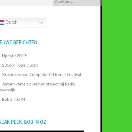
Dutch
IEUWE BERICHTEN
Update 2017:
2016 in vogelvlucht
Kronieken van Oz op Roetz Literair Festival
Jeroen vertelt over het project bij Radio
everwijk
Bob in Oz #4
NEAK PEEK: BOB IN OZ