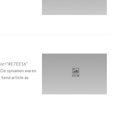
olor=”#E7EE16″
 De opnamen waren
 Send article as