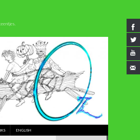
eentjes.
NKS
ENGLISH