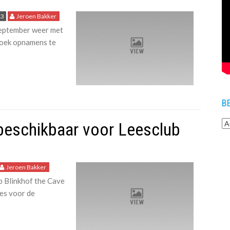
13
Jeroen Bakker
september weer met
boek opnamens te
B
beschikbaar voor Leesclub
Jeroen Bakker
b Blinkhof the Cave
es voor de