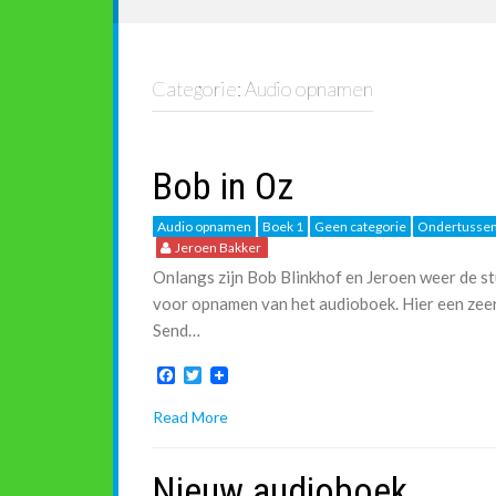
Categorie:
Audio opnamen
Bob in Oz
Audio opnamen
Boek 1
Geen categorie
Ondertussen
Jeroen Bakker
Onlangs zijn Bob Blinkhof en Jeroen weer de s
voor opnamen van het audioboek. Hier een zee
Send…
F
T
a
w
c
i
Read More
e
t
b
t
o
e
Nieuw audioboek
o
r